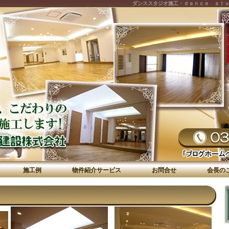
ダンススタジオ施工・ｄａｎｃｅ ｓｔ
施工例
物件紹介サービス
お問合せ
会長の