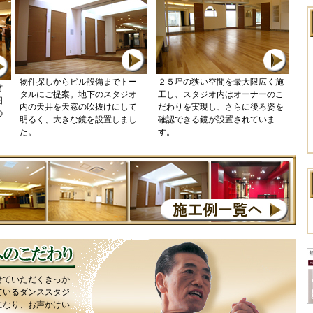
物件探しからビル設備までトー
２５坪の狭い空間を最大限広く施
材
タルにご提案。地下のスタジオ
工し、スタジオ内はオーナーのこ
囲
内の天井を天窓の吹抜けにして
だわりを実現し、さらに後ろ姿を
の
明るく、大きな鏡を設置しまし
確認できる鏡が設置されていま
。
た。
す。
せていただくきっか
ているダンススタジ
になり、お声かけい